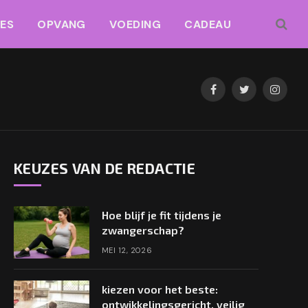
JES
OPVANG
VOEDING
CADEAU
Facebook
Twitter
Instag
KEUZES VAN DE REDACTIE
Hoe blijf je fit tijdens je
zwangerschap?
MEI 12, 2026
kiezen voor het beste:
ontwikkelingsgericht, veilig