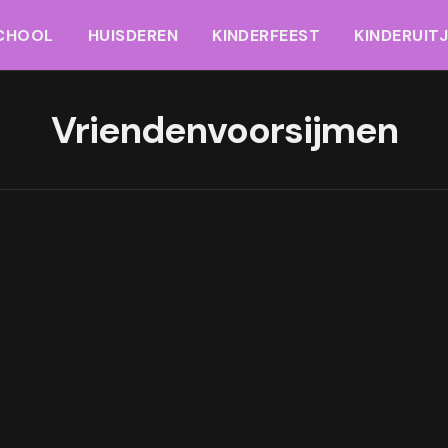
CHOOL
HUISDEREN
KINDERFEEST
KINDERUIT
Vriendenvoorsijmen