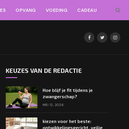
JES
OPVANG
VOEDING
CADEAU
Facebook
Twitter
Instag
KEUZES VAN DE REDACTIE
Hoe blijf je fit tijdens je
zwangerschap?
MEI 12, 2026
kiezen voor het beste:
ontwikkelingsgericht, veilig