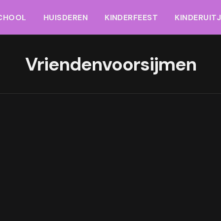
CHOOL
HUISDEREN
KINDERFEEST
KINDERUIT
Vriendenvoorsijmen